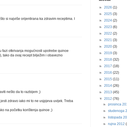
►
2026
(1)
►
2025
(3)
što si najviše orijentirana ka zdravim receptima. I
►
2024
(2)
►
2023
(6)
►
2022
(2)
►
2021
(3)
►
2020
(3)
u fazi otkrivanja mogućnosti upotrebe quinoe
►
2019
(3)
), tako da ovaj recept bilježim i obavezno
►
2018
(32)
►
2017
(18)
►
2016
(22)
►
2015
(11)
►
2014
(26)
iti nešto da to razbijem ;)
►
2013
(45)
▼
2012
(76)
jesti zdravo iako mi to ne usjpjeva uvijek. Treba
►
prosinca 2
ako na početku korištenja quinoe ;)
►
studenoga 
►
listopada 2
►
rujna 2012