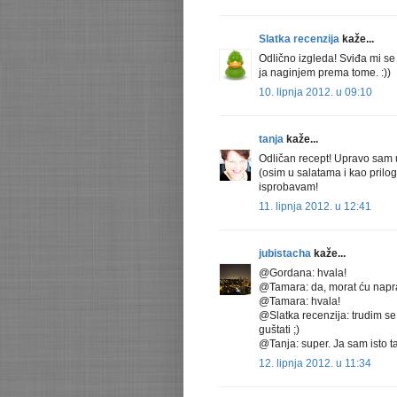
Slatka recenzija
kaže...
Odlično izgleda! Sviđa mi se 
ja naginjem prema tome. :))
10. lipnja 2012. u 09:10
tanja
kaže...
Odličan recept! Upravo sam 
(osim u salatama i kao prilog
isprobavam!
11. lipnja 2012. u 12:41
jubistacha
kaže...
@Gordana: hvala!
@Tamara: da, morat ću naprav
@Tamara: hvala!
@Slatka recenzija: trudim se 
guštati ;)
@Tanja: super. Ja sam isto t
12. lipnja 2012. u 11:34