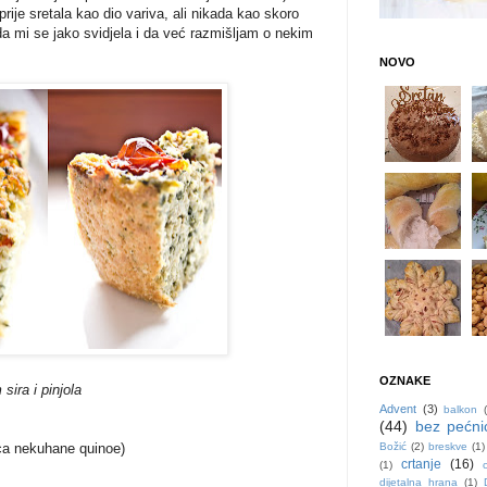
prije sretala kao dio variva, ali nikada kao skoro
a mi se jako svidjela i da već razmišljam o nekim
NOVO
OZNAKE
sira i pinjola
Advent
(3)
balkon
(44)
bez pećni
Božić
(2)
breskve
(1)
ica nekuhane quinoe)
crtanje
(16)
(1)
dijetalna hrana
(1)