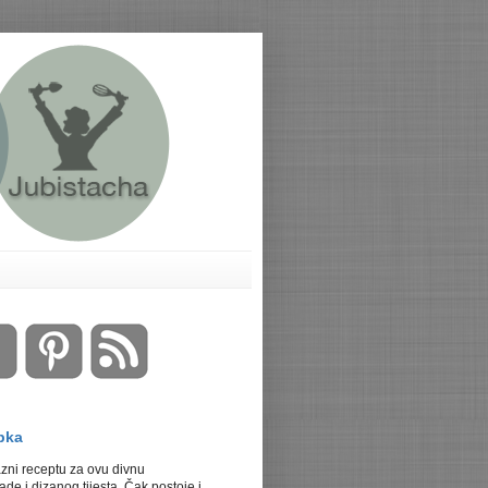
bka
azni receptu za ovu divnu
de i dizanog tijesta. Čak postoje i