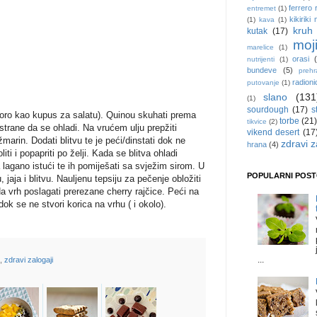
ferrero 
entremet
(1)
kikiriki
(1)
kava
(1)
kruh 
kutak
(17)
moji
marelice
(1)
orasi
nutrijenti
(1)
bundeve
(5)
preh
radioni
putovanje
(1)
slano
(131
(1)
sourdough
(17)
s
(skoro kao kupus za salatu). Quinou skuhati prema
torbe
(21)
tikvice
(2)
strane da se ohladi. Na vrućem ulju prepžiti
vikend desert
(17
marin. Dodati blitvu te je peći/dinstati dok ne
zdravi z
hrana
(4)
i i popapriti po želji. Kada se blitva ohladi
aja lagano istući te ih pomiješati sa svježim sirom. U
POPULARNI POST
 jaja i blitvu. Nauljenu tepsiju za pečenje obložiti
Na vrh poslagati prerezane cherry rajčice. Peći na
ok se ne stvori korica na vrhu ( i okolo).
...
,
zdravi zalogaji