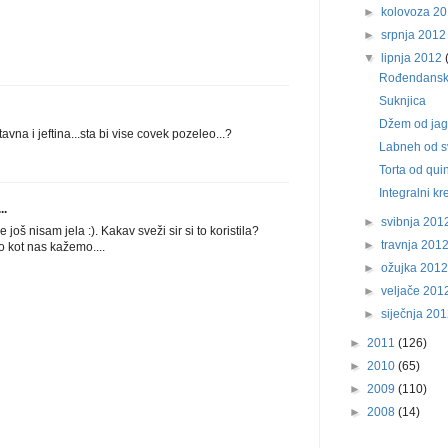
►
kolovoza 2
►
srpnja 201
▼
lipnja 2012
Rođendanske 
Suknjica
Džem od jag
tavna i jeftina...sta bi vise covek pozeleo...?
Labneh od sv
Torta od quin
Integralni k
..
►
svibnja 20
oš nisam jela :). Kakav sveži sir si to koristila?
►
travnja 201
ko kot nas kažemo....
►
ožujka 201
►
veljače 20
►
siječnja 20
►
2011
(126)
►
2010
(65)
►
2009
(110)
►
2008
(14)