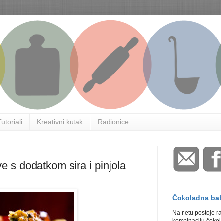
Tutoriali
Kreativni kutak
Radionice
ve s dodatkom sira i pinjola
Čokoladna ba
Na netu postoje r
kombinaciju čokola