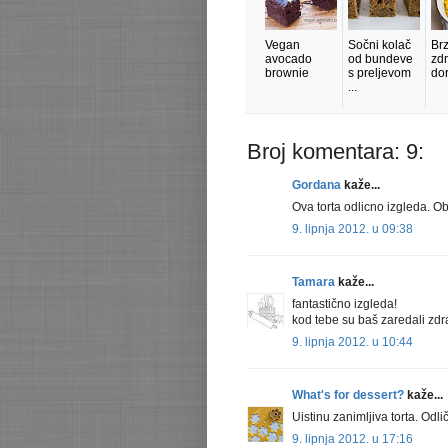
Vegan
Sočni kolač
Brz
avocado
od bundeve
zd
brownie
s preljevom
do
...
Broj komentara: 9:
Gordana
kaže...
Ova torta odlicno izgleda. O
9. lipnja 2012. u 09:38
Tamara
kaže...
fantastično izgleda!
kod tebe su baš zaredali zdra
9. lipnja 2012. u 10:44
What's for dessert?
kaže...
Uistinu zanimljiva torta. Odli
9. lipnja 2012. u 17:16