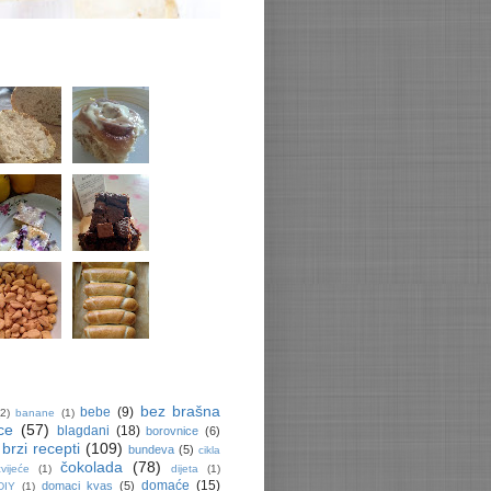
bez brašna
bebe
(9)
(2)
banane
(1)
ce
(57)
blagdani
(18)
borovnice
(6)
brzi recepti
(109)
bundeva
(5)
cikla
čokolada
(78)
cvijeće
(1)
dijeta
(1)
domaće
(15)
domaci kvas
(5)
DIY
(1)