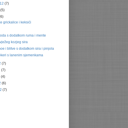
012
(7)
2
(5)
(6)
grickalice i keksići
oda s dodatkom ruma i mente
ježeg kozjeg sira
oe i blitve s dodatkom sira i pinjola
rekeri s lanenim sjemenkama
12
(7)
2
(7)
2
(4)
12
(6)
12
(7)