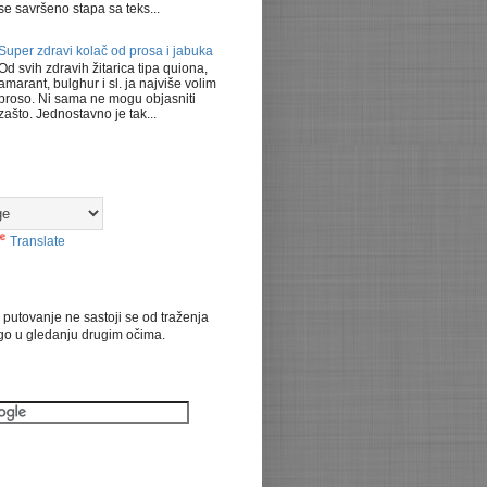
se savršeno stapa sa teks...
Super zdravi kolač od prosa i jabuka
Od svih zdravih žitarica tipa quiona,
amarant, bulghur i sl. ja najviše volim
proso. Ni sama ne mogu objasniti
zašto. Jednostavno je tak...
Translate
 putovanje ne sastoji se od traženja
ego u gledanju drugim očima.