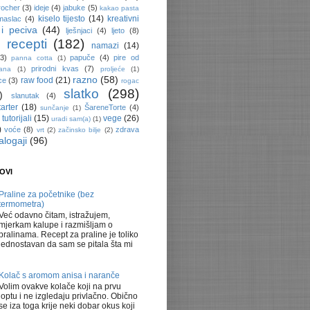
rocher
(3)
ideje
(4)
jabuke
(5)
kakao pasta
kiselo tijesto
(14)
kreativni
 maslac
(4)
i peciva
(44)
lješnjaci
(4)
ljeto
(8)
 recepti
(182)
namazi
(14)
(3)
papuče
(4)
pire od
panna cotta
(1)
prirodni kvas
(7)
rana
(1)
proljeće
(1)
razno
(58)
raw food
(21)
ce
(3)
rogac
slatko
(298)
)
slanutak
(4)
tarter
(18)
ŠareneTorte
(4)
sunčanje
(1)
tutorijali
(15)
vege
(26)
uradi sam(a)
(1)
)
voće
(8)
zdrava
vrt
(2)
začinsko bilje
(2)
alogaji
(96)
OVI
Praline za početnike (bez
termometra)
Već odavno čitam, istražujem,
mjerkam kalupe i razmišljam o
pralinama. Recept za praline je toliko
jednostavan da sam se pitala šta mi
Kolač s aromom anisa i naranče
Volim ovakve kolače koji na prvu
loptu i ne izgledaju privlačno. Obično
se iza toga krije neki dobar okus koji