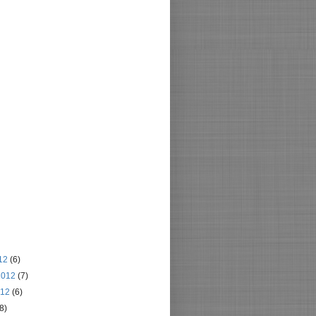
012
(6)
2012
(7)
012
(6)
(8)