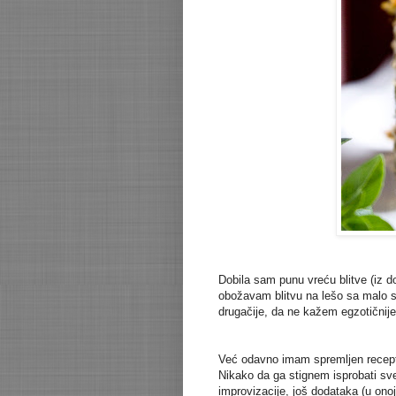
Dobila sam punu vreću blitve (iz dom
obožavam blitvu na lešo sa malo so
drugačije, da ne kažem egzotičnije
Već odavno imam spremljen recept 
Nikako da ga stignem isprobati sve
improvizacije, još dodataka (u ono