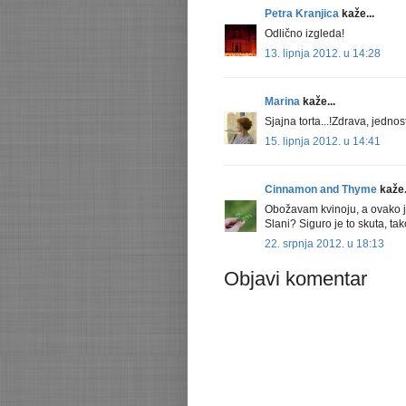
Petra Kranjica
kaže...
Odlično izgleda!
13. lipnja 2012. u 14:28
Marina
kaže...
Sjajna torta...!Zdrava, jednos
15. lipnja 2012. u 14:41
Cinnamon and Thyme
kaže.
Obožavam kvinoju, a ovako je j
Slani? Siguro je to skuta, ta
22. srpnja 2012. u 18:13
Objavi komentar