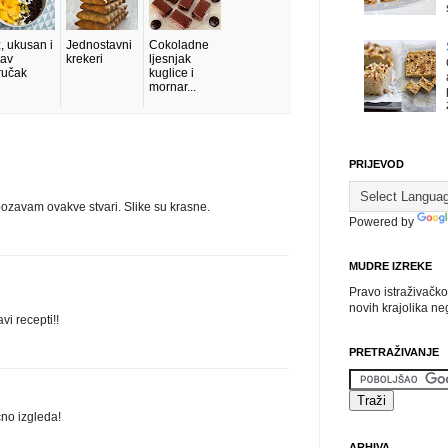
, ukusan i
Jednostavni
Cokoladne
rav
krekeri
ljesnjak
ručak
kuglice i
mornar...
PRIJEVOD
bozavam ovakve stvari. Slike su krasne.
Powered by
MUDRE IZREKE
Pravo istraživačko
novih krajolika n
vi recepti!!
PRETRAŽIVANJE
čno izgleda!
ARHIVA