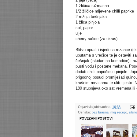
2 jaja (veća)
1 žličica ružmarina
1/2 žličice mljevene chilli paprike
2 režnja češnjaka
1 žlica pinjola
sol, papar
ulje
cherry račice (za ukras)
Blitvu oprati i isjeći na rezance 
uputama s vrećice te je ostaviti sa
češnjak (iskidan na komadiće) i ruž
pusti vodu i postane mekana. Posolit
dodati chilli papričicu i pinjole. J
prigodnoj posudi promiješati quinou,
krušnim mrvicama te uliti tijesto. 
180 stupnjeva oko sat vremena ili d
Objavio/la
jubistacha
u
16:33
Oznake:
bez brašna
,
moji recepti
,
slano
POVEZANI POSTOVI