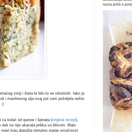
razna priče o porije
aćeg vrta) i šteta bi bilo to ne iskoristiti. Iako ja
li i maslinovog ulja ovaj put sam poželjela nešta
 ;)
za kolač od quinoe i špinata (
original recept
).
 dok se nije ukazala prilika sa blitvom. Malo
j mjeri koju dopušta trenutno stanje smočnice)