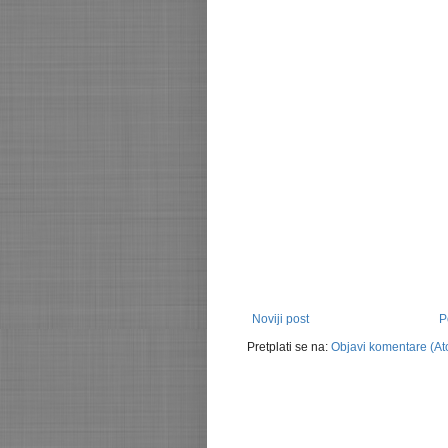
Noviji post
P
Pretplati se na:
Objavi komentare (A